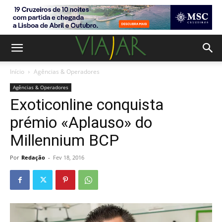
Início
Agências & Operadores
Agências & Operadores
Exoticonline conquista
prémio «Aplauso» do
Millennium BCP
Por
Redação
-
Fev 18, 2016