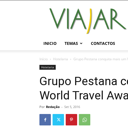
Viajar
Magazine
Online
INICIO
TEMAS
CONTACTOS
Início
Hotelaria
Grupo Pestana conquita mais um 
Hotelaria
Grupo Pestana c
World Travel Aw
Por
Redação
-
Set 5, 2016