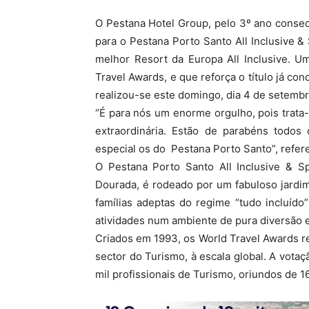
O Pestana Hotel Group, pelo 3º ano consec
para o Pestana Porto Santo All Inclusive 
melhor Resort da Europa All Inclusive. U
Travel Awards, e que reforça o título já co
realizou-se este domingo, dia 4 de setembro
“É para nós um enorme orgulho, pois trat
extraordinária. Estão de parabéns todo
especial os do Pestana Porto Santo”, refe
O Pestana Porto Santo All Inclusive & Sp
Dourada, é rodeado por um fabuloso jardi
famílias adeptas do regime “tudo incluíd
atividades num ambiente de pura diversão e 
Criados em 1993, os World Travel Awards 
sector do Turismo, à escala global. A votaç
mil profissionais de Turismo, oriundos de 1