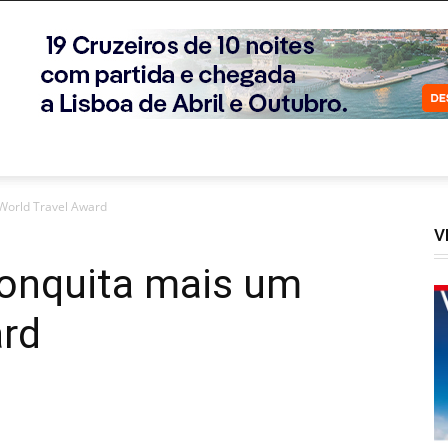
World Travel Award
V
onquita mais um
ard