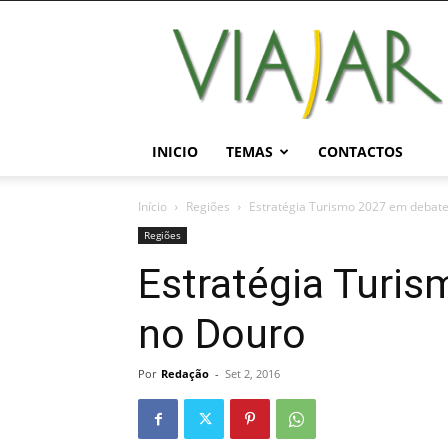
Viajar
Magazine
Online
INICIO
TEMAS
CONTACTOS
Início
Regiões
Estratégia Turismo 2027 em debat
Regiões
Estratégia Turi
no Douro
Por
Redação
-
Set 2, 2016