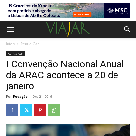
Início
Rent-a-Car
Rent-a-Car
I Convenção Nacional Anual
da ARAC acontece a 20 de
janeiro
Por
Redação
-
Dez 21, 2016