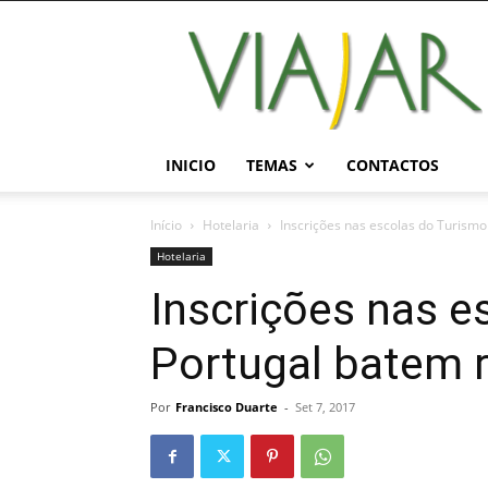
Viajar
Magazine
Online
INICIO
TEMAS
CONTACTOS
Início
Hotelaria
Inscrições nas escolas do Turism
Hotelaria
Inscrições nas e
Portugal batem 
Por
Francisco Duarte
-
Set 7, 2017