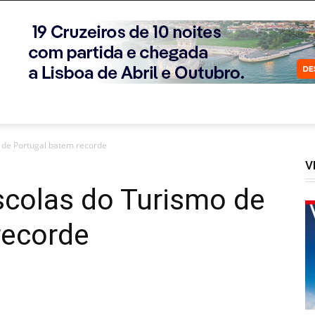
o de Portugal batem recorde
V
scolas do Turismo de
recorde