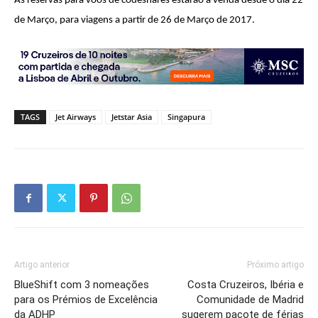
As reservas para voos de codeshares estarão à venda desde o dia 22
de Março, para viagens a partir de 26 de Março de 2017.
TAGS
Jet Airways
Jetstar Asia
Singapura
Artigo anterior
Próximo artigo
BlueShift com 3 nomeações
Costa Cruzeiros, Ibéria e
para os Prémios de Excelência
Comunidade de Madrid
da ADHP
sugerem pacote de férias