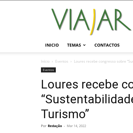
Viajar
Magazine
Online
INICIO
TEMAS
CONTACTOS
Início
Eventos
Loures recebe congresso sobre “Sus
Eventos
Loures recebe c
“Sustentabilidad
Turismo”
Por
Redação
-
Mar 14, 2022