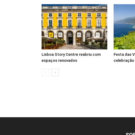
Lisboa Story Centre reabriu com
Festa das V
espaços renovados
celebração
SO