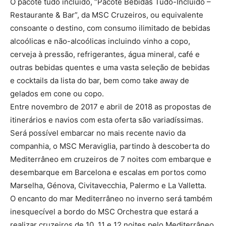
O pacote tudo incluído, “Pacote Bebidas Tudo-Incluído –
Restaurante & Bar”, da MSC Cruzeiros, ou equivalente
consoante o destino, com consumo ilimitado de bebidas
alcoólicas e não-alcoólicas incluindo vinho a copo,
cerveja à pressão, refrigerantes, água mineral, café e
outras bebidas quentes e uma vasta seleção de bebidas
e cocktails da lista do bar, bem como take away de
gelados em cone ou copo.
Entre novembro de 2017 e abril de 2018 as propostas de
itinerários e navios com esta oferta são variadíssimas.
Será possível embarcar no mais recente navio da
companhia, o MSC Meraviglia, partindo à descoberta do
Mediterrâneo em cruzeiros de 7 noites com embarque e
desembarque em Barcelona e escalas em portos como
Marselha, Génova, Civitavecchia, Palermo e La Valletta.
O encanto do mar Mediterrâneo no inverno será também
inesquecível a bordo do MSC Orchestra que estará a
realizar cruzeiros de 10, 11 e 12 noites pelo Mediterrâneo