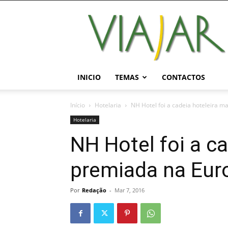
Viajar
Magazine
Online
INICIO
TEMAS
CONTACTOS
Início
Hotelaria
NH Hotel foi a cadeia hoteleira m
Hotelaria
NH Hotel foi a c
premiada na Eur
Por
Redação
-
Mar 7, 2016