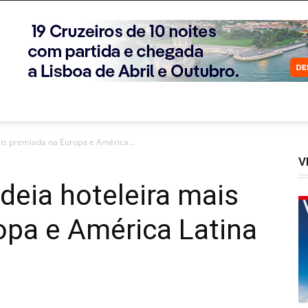
ais premiada na Europa e América...
V
adeia hoteleira mais
opa e América Latina