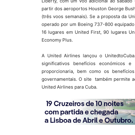
Liberty, com um voo adicional ao sábado 
partir dos aeroportos Houston George Bush
(três voos semanais). Se a proposta da Uni
operado por um Boeing 737-800 equipado 
16 lugares em United First, 90 lugares U
Economy Plus.
A United Airlines lançou o UnitedtoCub
significativos benefícios económicos 
proporcionaria, bem como os benefícios
governamentais. O site também permite ao
United Airlines para Cuba.