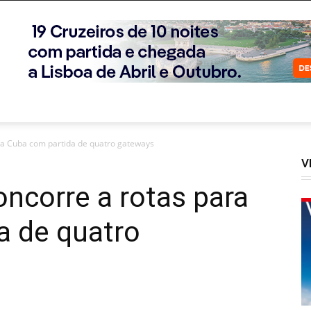
ara Cuba com partida de quatro gateways
V
oncorre a rotas para
a de quatro