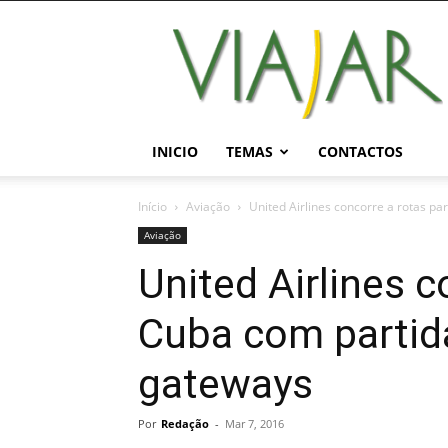
Viajar
Magazine
Online
INICIO
TEMAS
CONTACTOS
Início
Aviação
United Airlines concorre a rotas p
Aviação
United Airlines c
Cuba com partid
gateways
Por
Redação
-
Mar 7, 2016