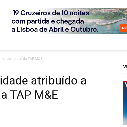
 filme comercial da TAP M&E
V
idade atribuído a
 da TAP M&E