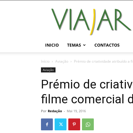
Viajar
Magazine
Online
INICIO
TEMAS
CONTACTOS
Início
Aviação
Prémio de criatividade atribuído a
Aviação
Prémio de criativ
filme comercial
Por
Redação
-
Mai 19, 2016