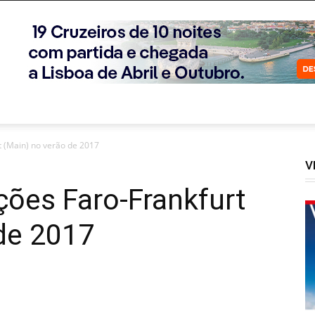
t (Main) no verão de 2017
V
ções Faro-Frankfurt
de 2017