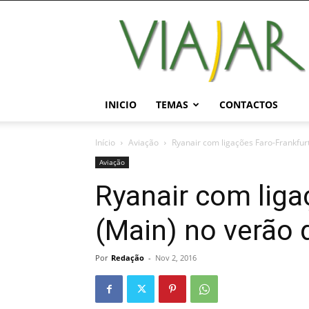
Viajar
Magazine
Online
INICIO
TEMAS
CONTACTOS
Início
Aviação
Ryanair com ligações Faro-Frankfur
Aviação
Ryanair com liga
(Main) no verão 
Por
Redação
-
Nov 2, 2016