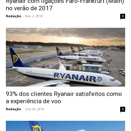
Ryanair com ligações Faro-Frankfurt (Main)
no verão de 2017
Redação
-
Nov 2, 2016
0
93% dos clientes Ryanair satisfeitos como
a experiência de voo
Redação
-
Out 26, 2016
0