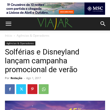
Início
Agências & Operadores
Agências & Operadores
Solférias e Disneyland
lançam campanha
promocional de verão
Por
Redação
-
Ago 1, 2017