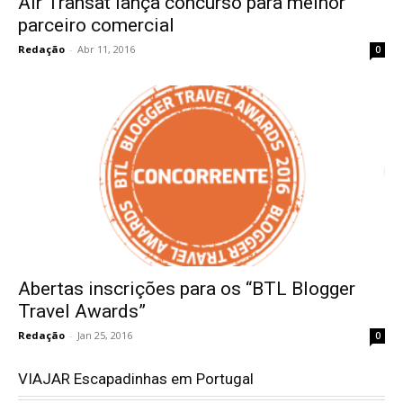
Air Transat lança concurso para melhor
parceiro comercial
Redação
-
Abr 11, 2016
0
Abertas inscrições para os “BTL Blogger
Travel Awards”
Redação
-
Jan 25, 2016
0
VIAJAR Escapadinhas em Portugal