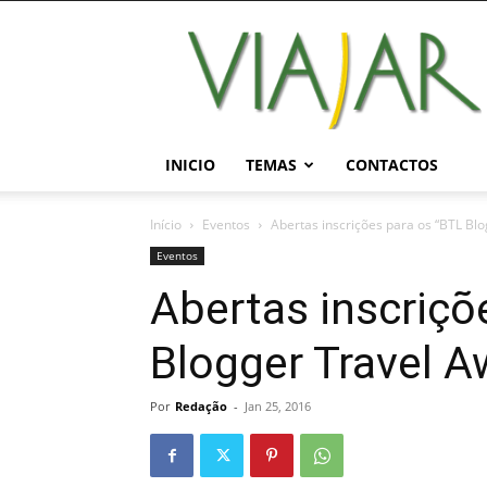
Viajar
Magazine
Online
INICIO
TEMAS
CONTACTOS
Início
Eventos
Abertas inscrições para os “BTL Bl
Eventos
Abertas inscriçõ
Blogger Travel A
Por
Redação
-
Jan 25, 2016