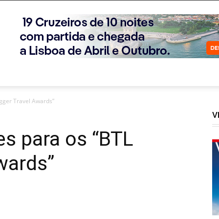
ogger Travel Awards”
V
es para os “BTL
wards”