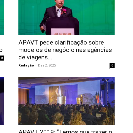
APAVT pede clarificação sobre
o
modelos de negócio nas agências
de viagens...
0
Redação
-
Dez 2, 2025
0
APAVT 2019: “Temos que trazer o