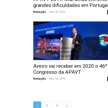
grandes dificuldades em Portuga
Redação
-
Nov 18, 2019
Aveiro vai receber em 2020 o 46º
Congresso da APAVT
Redação
-
Nov 16, 2019
1
2
3