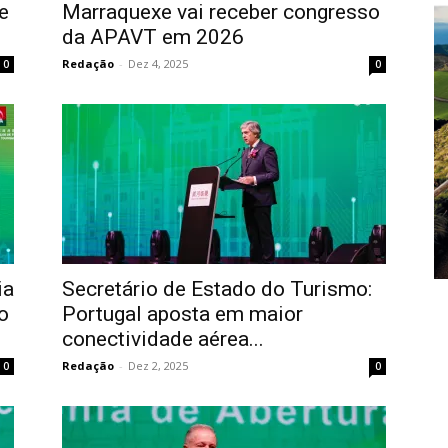
e
Marraquexe vai receber congresso
da APAVT em 2026
Redação
-
Dez 4, 2025
0
0
ia
Secretário de Estado do Turismo:
o
Portugal aposta em maior
conectividade aérea...
Redação
-
Dez 2, 2025
0
0