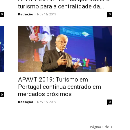
l
turismo para a centralidade da...
Redação
-
Nov 16, 2019
0
0
APAVT 2019: Turismo em
Portugal continua centrado em
mercados próximos
0
Redação
-
Nov 15, 2019
0
Página 1 de 3