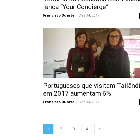
lança “Your Concierge”
Francisco Duarte
-
Dez 14, 2017
Portugueses que visitam Tailând
em 2017 aumentam 6%
Francisco Duarte
-
Dez 13, 2017
1
2
3
4