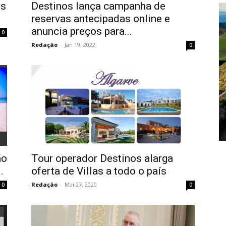
ns
Destinos lança campanha de
reservas antecipadas online e
anuncia preços para...
0
Redação
-
Jan 19, 2022
0
ão
Tour operador Destinos alarga
.
oferta de Villas a todo o país
Redação
-
Mai 27, 2020
0
0