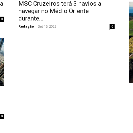
 a
MSC Cruzeiros terá 3 navios a
navegar no Médio Oriente
durante...
0
Redação
-
Set 15, 2023
0
0