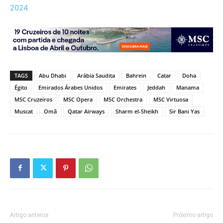
2024
TAGS
Abu Dhabi
Arábia Saudita
Bahrein
Catar
Doha
Égito
Emirados Árabes Unidos
Emirates
Jeddah
Manama
MSC Cruzeiros
MSC Opera
MSC Orchestra
MSC Virtuosa
Muscat
Omã
Qatar Airways
Sharm el-Sheikh
Sir Bani Yas
Artigo anterior
Próximo artigo