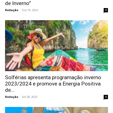
de Inverno”
Redação
-
Out 19, 2023
0
Solférias apresenta programação inverno
2023/2024 e promove a Energia Positiva
de...
Redação
-
Set 28, 2023
0