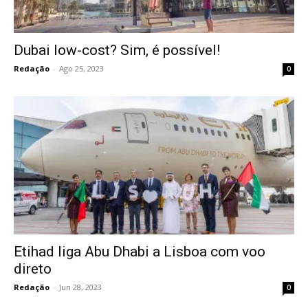
Dubai low-cost? Sim, é possível!
Redação
-
Ago 25, 2023
0
Etihad liga Abu Dhabi a Lisboa com voo
direto
Redação
-
Jun 28, 2023
0