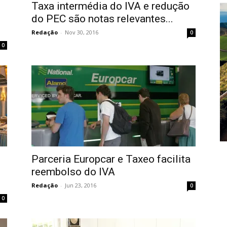
Taxa intermédia do IVA e redução
do PEC são notas relevantes...
Redação
-
Nov 30, 2016
0
0
Parceria Europcar e Taxeo facilita
reembolso do IVA
Redação
-
Jun 23, 2016
0
0