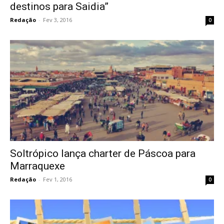
destinos para Saidia”
Redação
-
Fev 3, 2016
0
Soltrópico lança charter de Páscoa para
Marraquexe
Redação
-
Fev 1, 2016
0