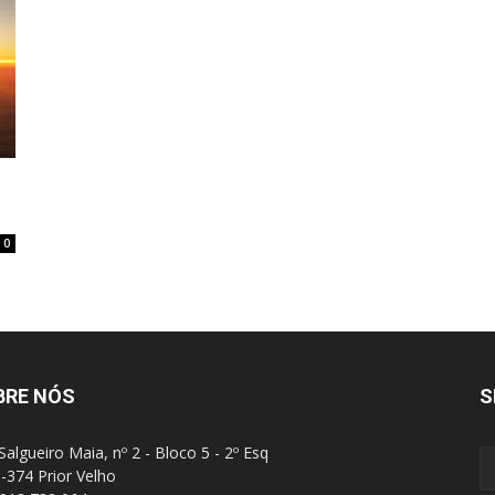
0
BRE NÓS
S
Salgueiro Maia, nº 2 - Bloco 5 - 2º Esq
-374 Prior Velho