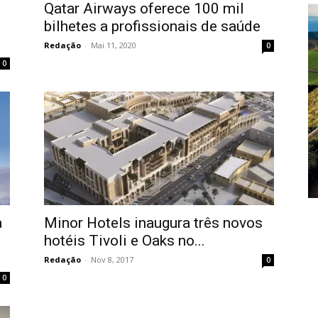
Qatar Airways oferece 100 mil
bilhetes a profissionais de saúde
Redação
-
Mai 11, 2020
0
0
a
Minor Hotels inaugura três novos
hotéis Tivoli e Oaks no...
Redação
-
Nov 8, 2017
0
0