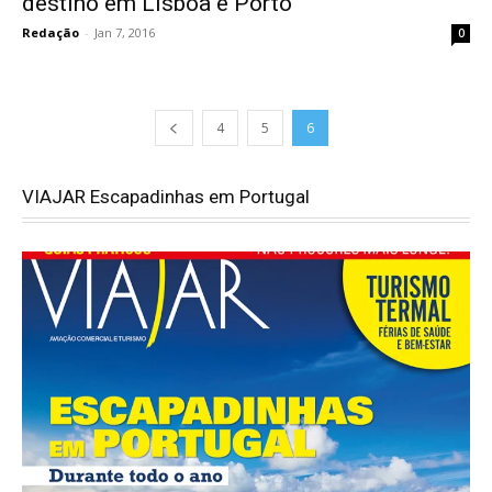
destino em Lisboa e Porto
Redação
-
Jan 7, 2016
0
4
5
6
VIAJAR Escapadinhas em Portugal