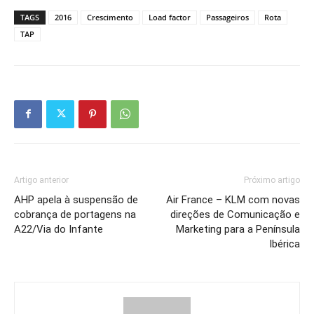
TAGS
2016
Crescimento
Load factor
Passageiros
Rota
TAP
Artigo anterior
Próximo artigo
AHP apela à suspensão de
Air France – KLM com novas
cobrança de portagens na
direções de Comunicação e
A22/Via do Infante
Marketing para a Península
Ibérica