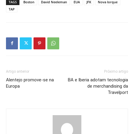
TAGS
Boston
David Neeleman
EUA
JFK
Nova Iorque
TAP
Artigo anterior
Próximo artigo
Alentejo promove-se na
BA e Iberia adotam tecnologia
Europa
de merchandising da
Travelport