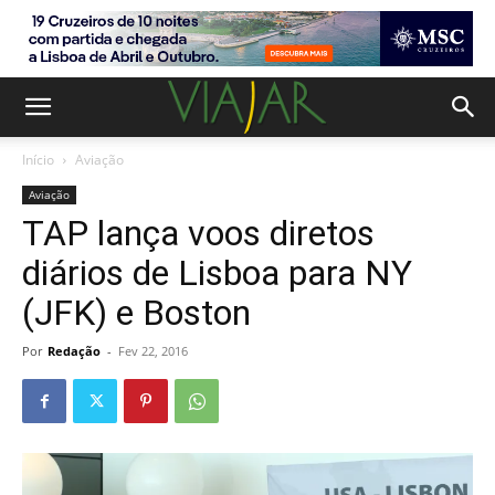
Início
Aviação
Aviação
TAP lança voos diretos
diários de Lisboa para NY
(JFK) e Boston
Por
Redação
-
Fev 22, 2016