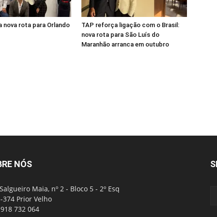
 nova rota para Orlando
TAP reforça ligação com o Brasil:
nova rota para São Luís do
Maranhão arranca em outubro
BRE NÓS
S
Salgueiro Maia, nº 2 - Bloco 5 - 2º Esq
-374 Prior Velho
: 918 732 064