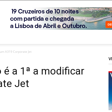
 um A319 Corporate Jet
V
é a 1ª a modificar
te Jet