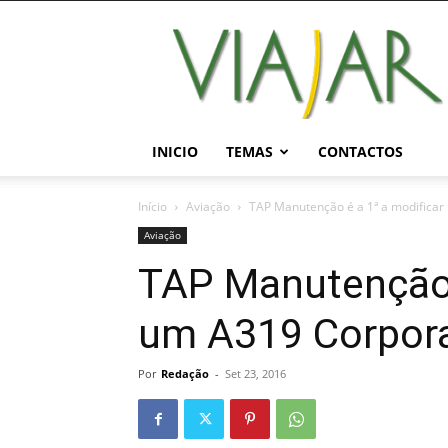
Viajar
Magazine
Online
INICIO
TEMAS
CONTACTOS
Início
Aviação
TAP Manutenção é a 1ª a modificar
Aviação
TAP Manutenção 
um A319 Corpora
Por
Redação
-
Set 23, 2016