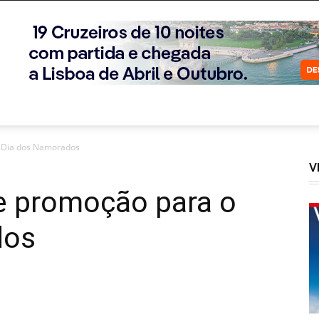
o Dia dos Namorados
V
e promoção para o
dos