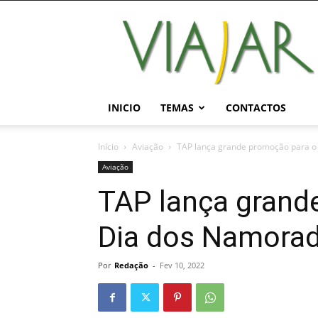
Viajar
Magazine
Online
INICIO
TEMAS
CONTACTOS
Início
Aviação
TAP lança grande promoção para 
Aviação
TAP lança grand
Dia dos Namora
Por
Redação
-
Fev 10, 2022