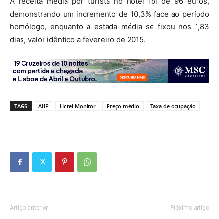
A receita média por turista no hotel foi de 96 euros,
demonstrando um incremento de 10,3% face ao período
homólogo, enquanto a estada média se fixou nos 1,83
dias, valor idêntico a fevereiro de 2015.
TAGS
AHP
Hotel Monitor
Preço médio
Taxa de ocupação
Artigo anterior
Próximo artigo