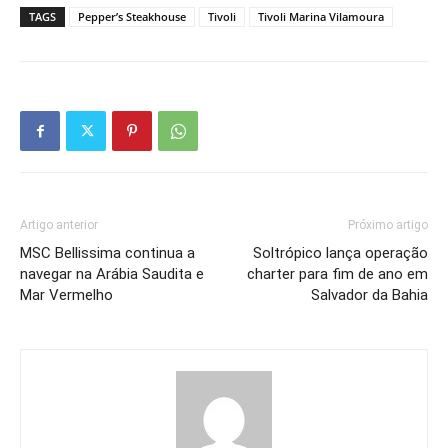
TAGS
Pepper’s Steakhouse
Tivoli
Tivoli Marina Vilamoura
Artigo anterior
Próximo artigo
MSC Bellissima continua a
Soltrópico lança operação
navegar na Arábia Saudita e
charter para fim de ano em
Mar Vermelho
Salvador da Bahia