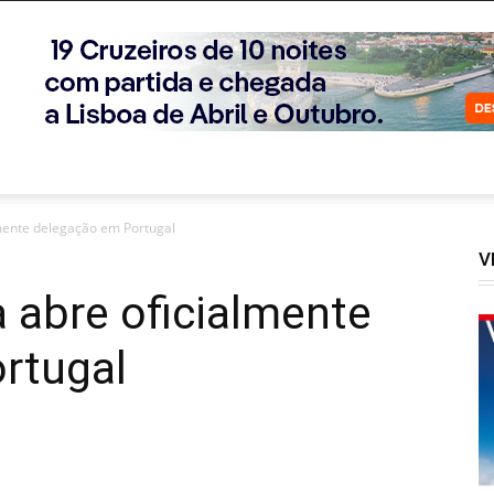
lmente delegação em Portugal
V
 abre oficialmente
rtugal