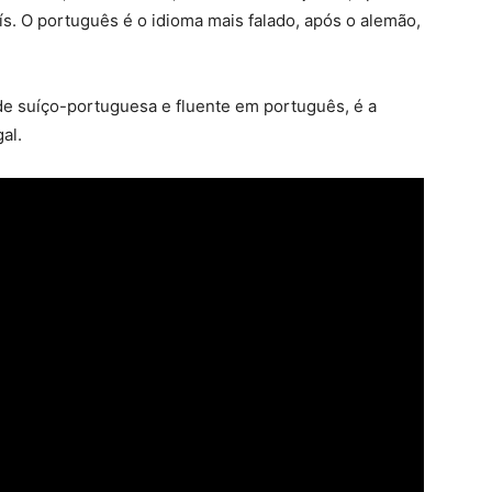
ís. O português é o idioma mais falado, após o alemão,
ade suíço-portuguesa e fluente em português, é a
al.