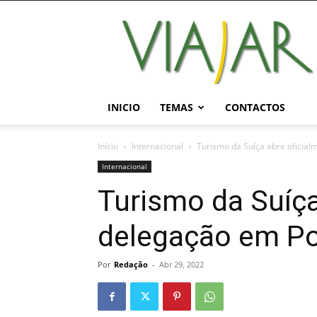
Viajar
Magazine
Online
INICIO
TEMAS
CONTACTOS
Início
Internacional
Turismo da Suíça abre oficia
Internacional
Turismo da Suíça
delegação em Po
Por
Redação
-
Abr 29, 2022