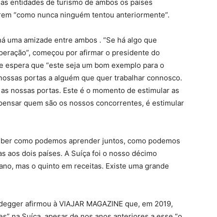
 as entidades de turismo de ambos os países
rem “como nunca ninguém tentou anteriormente”.
há uma amizade entre ambos . “Se há algo que
eração”, começou por afirmar o presidente do
e espera que “este seja um bom exemplo para o
 nossas portas a alguém que quer trabalhar connosco.
r as nossas portas. Este é o momento de estimular as
 pensar quem são os nossos concorrentes, é estimular
rceber como podemos aprender juntos, como podemos
s aos dois países. A Suíça foi o nosso décimo
no, mas o quinto em receitas. Existe uma grande
Nydegger afirmou à VIAJAR MAGAZINE que, em 2019,
s” na Suíça, apesar de nos anos anteriores a esse “o