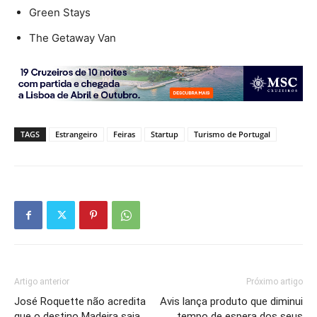
Green Stays
The Getaway Van
TAGS
Estrangeiro
Feiras
Startup
Turismo de Portugal
Artigo anterior
Próximo artigo
José Roquette não acredita
Avis lança produto que diminui
que o destino Madeira saia
tempo de espera dos seus