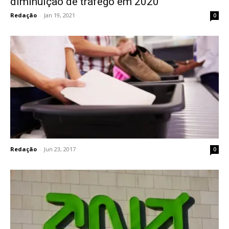
diminuição de tráfego em 2020
Redação
-
Jan 19, 2021
0
Redação
-
Jun 23, 2017
0