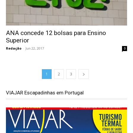
ANA concede 12 bolsas para Ensino
Superior
Redação
-
Jun 22, 2017
0
1
2
3
VIAJAR Escapadinhas em Portugal