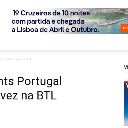
te pela 1ª vez na BTL
V
nts Portugal
 vez na BTL