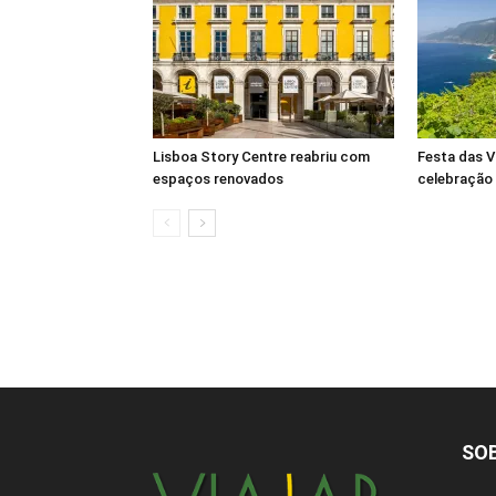
Lisboa Story Centre reabriu com
Festa das V
espaços renovados
celebração
SO