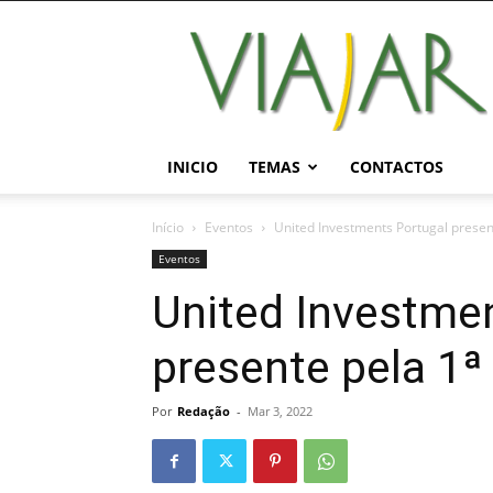
Viajar
Magazine
Online
INICIO
TEMAS
CONTACTOS
Início
Eventos
United Investments Portugal presen
Eventos
United Investme
presente pela 1ª
Por
Redação
-
Mar 3, 2022