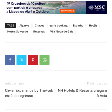
TAGS
Algarve
Chaves
early booking
Espinho
Hotéis
Hotéis Solverde
Reservas
Vila Nova de Gaia
Artigo anterior
Próximo artigo
Olivier Experience by TheFork
NH Hotels & Resorts chegam
está de regresso
à Ásia