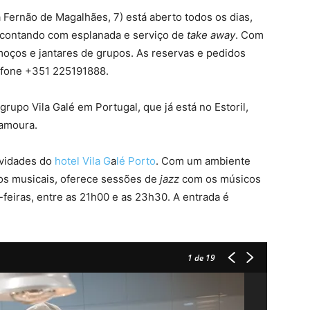
 Fernão de Magalhães, 7) está aberto todos os dias,
 contando com esplanada e serviço de
take away
. Com
moços e jantares de grupos. As reservas e pedidos
efone +351 225191888.
rupo Vila Galé em Portugal, que já está no Estoril,
lamoura.
ovidades do
hotel Vila G
a
lé Porto
. Com um ambiente
ilos musicais, oferece sessões de
jazz
com os músicos
-feiras, entre as 21h00 e as 23h30. A entrada é
1
de 19