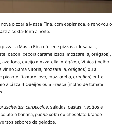
a nova pizzaria Massa Fina, com esplanada, e renovou o
jazz
à sexta-feira à noite.
 pizzaria Massa Fina oferece pizzas artesanais,
e, bacon, cebola caramelizada, mozzarella, orégãos),
, azeitona, queijo mozzarella, orégãos), Vínica (molho
 vinho Santa Vitória, mozzarella, orégãos) ou a
picante, fiambre, ovo, mozzarella, orégãos) entre
o a pizza 4 Queijos ou a Fresca (molho de tomate,
s).
bruschettas
,
carpaccios
, saladas, pastas,
risottos
e
colate e banana,
panna
cotta
de chocolate branco
iversos sabores de gelados.