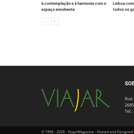
à contemplação e à harmonia com o
Lisboa com 
espaço envolvente
todos os g
SO
Rua 
2685
Tel.
© 1996 - 2026 - ViajarMagazine - Hosted and Designed