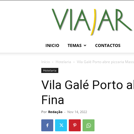
Viajar
Magazine
Online
INICIO
TEMAS
CONTACTOS
Início
Hotelaria
Vila Galé Porto abre pizzaria Mass
Hotelaria
Vila Galé Porto 
Fina
Por
Redação
-
Nov 14, 2022