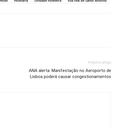
Hotel
Hotelaria
Unidade hoteleira
Vila real de Santo António
Próximo artigo
ANA alerta: Manifestação no Aeroporto de
Lisboa poderá causar congestionamentos