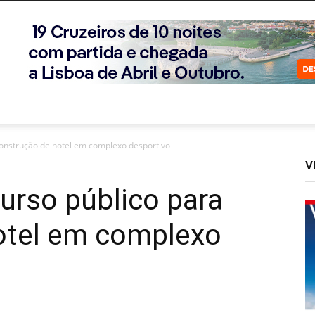
construção de hotel em complexo desportivo
V
urso público para
otel em complexo