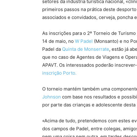
setores da indústria turística nacional, «cl
primeiros passos na prática deste desporto
associados e convidados, cerveja, poncha 
As inscrições para o 2º Torneio de Turism
14 de maio, no
W Padel
(Monsanto) e no Por
Padel da
Quinta de Monserrate
, estão já ab
que no caso de Agentes de Viagens e Opera
APAVT. Os interessados poderão inscreve
inscrição Porto.
O torneio mantém também uma componente 
Johnson
com base nos resultados e possibi
por parte das crianças e adolescente desta i
«Acima de tudo, pretendemos com estes eve
dos campos de Padel, entre colegas, amigos
nem uma coisa nem outra, em tardes descon