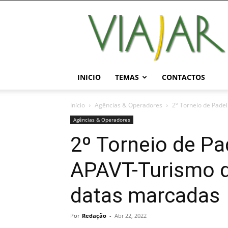
Viajar
Magazine
Online
INICIO
TEMAS
CONTACTOS
Início
Agências & Operadores
2º Torneio de Pade
Agências & Operadores
2º Torneio de Pa
APAVT-Turismo d
datas marcadas
Por
Redação
-
Abr 22, 2022