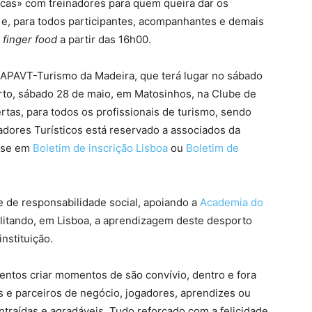
ínicas» com treinadores para quem queira dar os
 e, para todos participantes, acompanhantes e demais
e
finger food
a partir das 16h00.
o APAVT-Turismo da Madeira, que terá lugar no sábado
to, sábado 28 de maio, em Matosinhos, na Clube de
ertas, para todos os profissionais de turismo, sendo
dores Turísticos está reservado a associados da
r-se em
Boletim de inscrição Lisboa
ou
Boletim de
de responsabilidade social, apoiando a
Academia do
litando, em Lisboa, a aprendizagem deste desporto
nstituição.
ntos criar momentos de são convívio, dentro e fora
 e parceiros de negócio, jogadores, aprendizes ou
traídas e agradáveis. Tudo reforçado com a felicidade