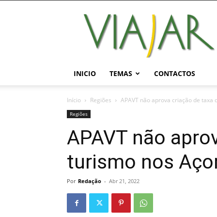
Viajar
Magazine
Online
INICIO
TEMAS
CONTACTOS
Início
Regiões
APAVT não aprova criação de taxa 
Regiões
APAVT não aprov
turismo nos Aço
Por
Redação
-
Abr 21, 2022