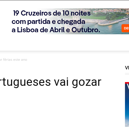
r férias este ano
V
rtugueses vai gozar