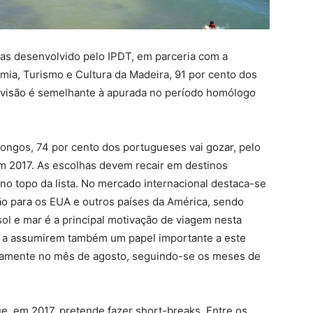
ias desenvolvido pelo IPDT, em parceria com a
omia, Turismo e Cultura da Madeira, 91 por cento dos
evisão é semelhante à apurada no período homólogo
longos, 74 por cento dos portugueses vai gozar, pelo
em 2017. As escolhas devem recair em destinos
 no topo da lista. No mercado internacional destaca-se
ão para os EUA e outros países da América, sendo
ol e mar é a principal motivação de viagem nesta
eza a assumirem também um papel importante a este
ariamente no mês de agosto, seguindo-se os meses de
e, em 2017, pretende fazer short-breaks. Entre os