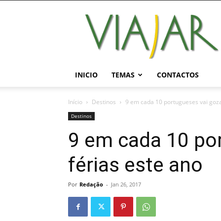
Viajar
Magazine
Online
INICIO
TEMAS
CONTACTOS
Início
Destinos
9 em cada 10 portugueses vai goza
Destinos
9 em cada 10 po
férias este ano
Por
Redação
-
Jan 26, 2017