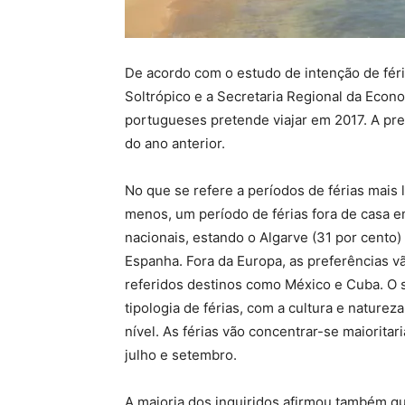
De acordo com o estudo de intenção de fér
Soltrópico e a Secretaria Regional da Econ
portugueses pretende viajar em 2017. A pr
do ano anterior.
No que se refere a períodos de férias mais 
menos, um período de férias fora de casa 
nacionais, estando o Algarve (31 por cento)
Espanha. Fora da Europa, as preferências v
referidos destinos como México e Cuba. O s
tipologia de férias, com a cultura e natur
nível. As férias vão concentrar-se maiorit
julho e setembro.
A maioria dos inquiridos afirmou também qu