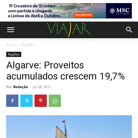
Início
Regiões
Regiões
Algarve: Proveitos
acumulados crescem 19,7%
Por
Redação
-
Jul 28, 2017