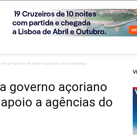
 por programa de apoio a agências do arquipélago
V
a governo açoriano
 apoio a agências do