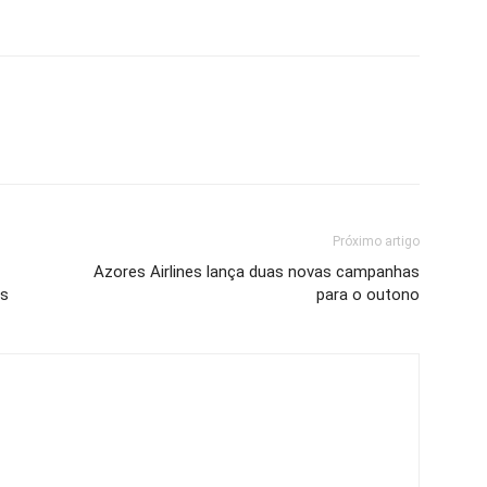
Próximo artigo
Azores Airlines lança duas novas campanhas
ês
para o outono