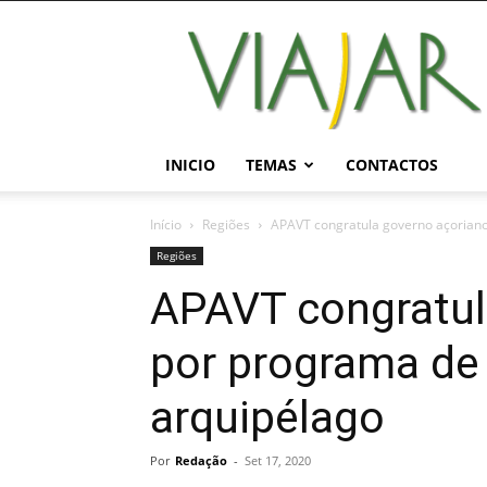
Viajar
Magazine
Online
INICIO
TEMAS
CONTACTOS
Início
Regiões
APAVT congratula governo açoriano
Regiões
APAVT congratul
por programa de
arquipélago
Por
Redação
-
Set 17, 2020