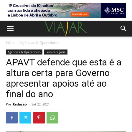
Início
Agências & Operadores
Agências & Operadores
Sem categoria
APAVT defende que esta é a
altura certa para Governo
apresentar apoios até ao
final do ano
Por
Redação
-
Set 22, 2021