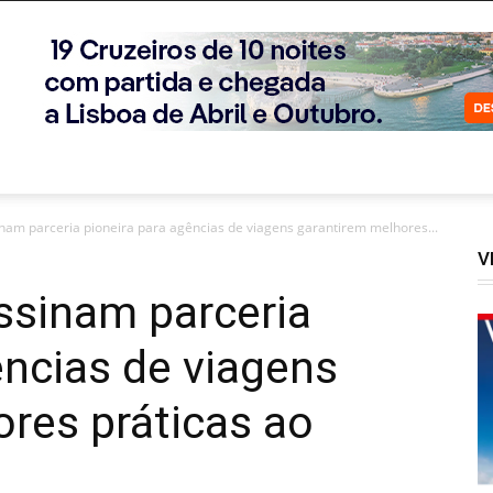
am parceria pioneira para agências de viagens garantirem melhores...
V
sinam parceria
ências de viagens
res práticas ao