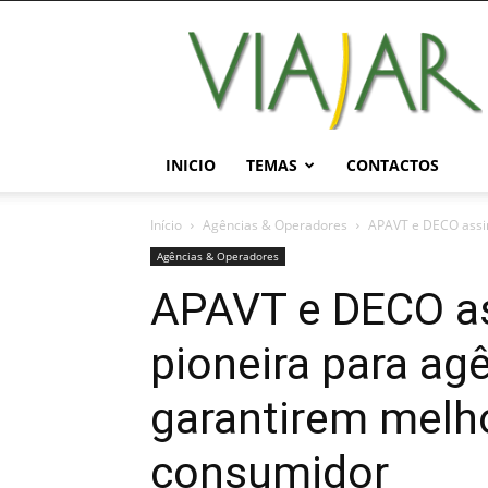
Viajar
Magazine
Online
INICIO
TEMAS
CONTACTOS
Início
Agências & Operadores
APAVT e DECO assin
Agências & Operadores
APAVT e DECO as
pioneira para ag
garantirem melho
consumidor