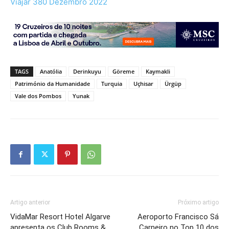
Viajar 380 Dezembro 2022
TAGS
Anatólia
Derinkuyu
Göreme
Kaymakli
Património da Humanidade
Turquia
Uçhisar
Ürgüp
Vale dos Pombos
Yunak
Artigo anterior
Próximo artigo
VidaMar Resort Hotel Algarve
Aeroporto Francisco Sá
apresenta os Club Rooms &
Carneiro no Top 10 dos