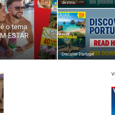
destino
 é o tema
BEM-ESTAR
Discover Portugal
V