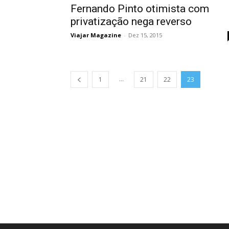
Fernando Pinto otimista com
privatização nega reverso
Viajar Magazine
-
Dez 15, 2015
...
1
21
22
23