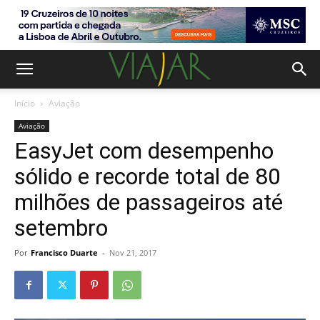
Início
Aviação
Aviação
EasyJet com desempenho
sólido e recorde total de 80
milhões de passageiros até
setembro
Por
Francisco Duarte
-
Nov 21, 2017