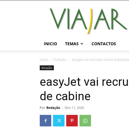
Viajar
Magazine
Online
INICIO
TEMAS
CONTACTOS
Início
Aviação
easyJet vai recrutar novos tripulant
Aviação
easyJet vai recru
de cabine
Por
Redação
-
Nov 11, 2020