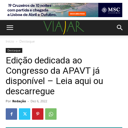
Início
Destaque
Destaque
Edição dedicada ao
Congresso da APAVT já
disponível – Leia aqui ou
descarregue
Por
Redação
-
Dez 6, 2022